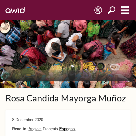
FR
Rosa Candida Mayorga Muñoz
8 December 2020
Read in:
Anglais
Français
Espagnol