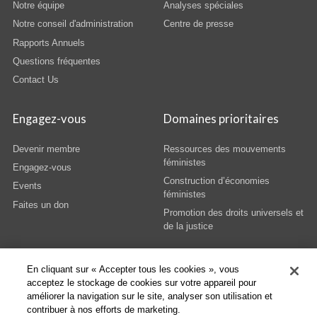
Notre équipe
Analyses spéciales
Notre conseil d'administration
Centre de presse
Rapports Annuels
Questions fréquentes
Contact Us
Engagez-vous
Domaines prioritaires
Devenir membre
Ressources des mouvements
féministes
Engagez-vous
Construction d’économies
Events
féministes
Faites un don
Promotion des droits universels et
de la justice
En cliquant sur « Accepter tous les cookies », vous
acceptez le stockage de cookies sur votre appareil pour
améliorer la navigation sur le site, analyser son utilisation et
© Copyright AWID 2026. All rights reserved.
Terms & Conditions
|
Privacy
|
contribuer à nos efforts de marketing.