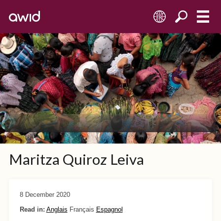
FR
Maritza Quiroz Leiva
8 December 2020
Read in:
Anglais
Français
Espagnol