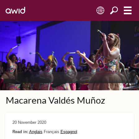
FR
Macarena Valdés Muñoz
20 November 2020
Read in:
Anglais
Français
Espagnol