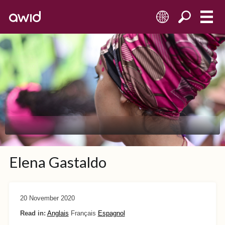
FR
Elena Gastaldo
20 November 2020
Read in:
Anglais
Français
Espagnol