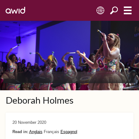
FR
Deborah Holmes
20 November 2020
Read in:
Anglais
Français
Espagnol