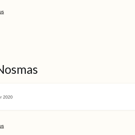
us
Nosmas
r 2020
us