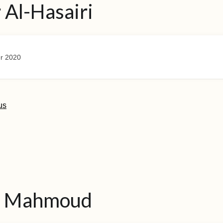
r Al-Hasairi
r 2020
us
l Mahmoud