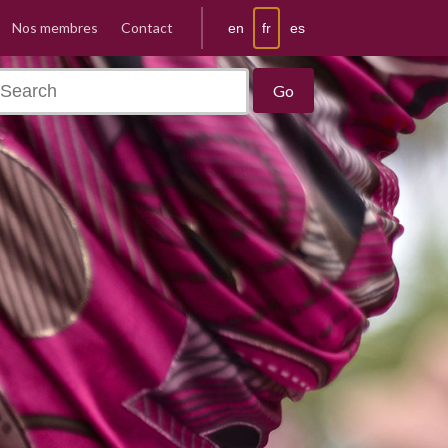
Nos membres
Contact
fr
en
es