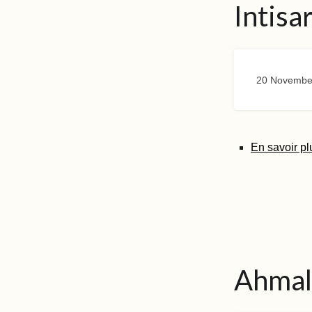
Intisa
20 Novembe
En savoir pl
Ahma