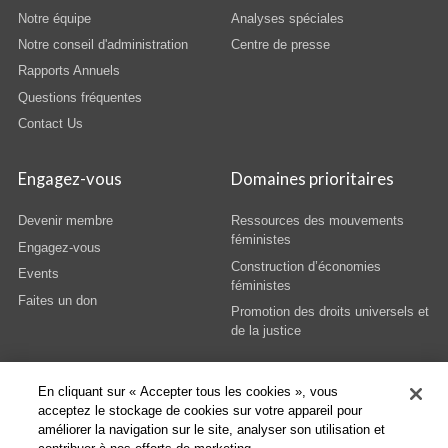
Notre équipe
Analyses spéciales
Notre conseil d'administration
Centre de presse
Rapports Annuels
Questions fréquentes
Contact Us
Engagez-vous
Domaines prioritaires
Devenir membre
Ressources des mouvements
féministes
Engagez-vous
Construction d’économies
Events
féministes
Faites un don
Promotion des droits universels et
de la justice
En cliquant sur « Accepter tous les cookies », vous
acceptez le stockage de cookies sur votre appareil pour
améliorer la navigation sur le site, analyser son utilisation et
© Copyright AWID 2026. All rights reserved.
Terms & Conditions
|
Privacy
|