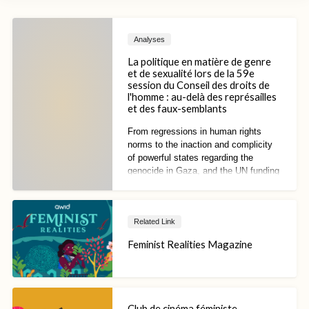
Analyses
La politique en matière de genre
et de sexualité lors de la 59e
session du Conseil des droits de
l'homme : au-delà des représailles
et des faux-semblants
From regressions in human rights
norms to the inaction and complicity
of powerful states regarding the
genocide in Gaza, and the UN funding
crisis, the existential question of
whether global human rights
institutions can offer any utility in the
Related Link
pursuit of justice and accountability
has only become more central.
Feminist Realities Magazine
Club de cinéma féministe