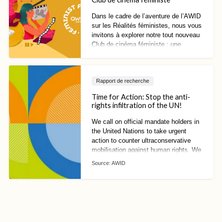
Dans le cadre de l’aventure de l’AWID
sur les Réalités féministes, nous vous
invitons à explorer notre tout nouveau
Club de cinéma féministe : une
collection de courts et longs métrages
sélectionnés par des
programmateurs·rices et
Rapport de recherche
narrateurs·rices féministes du monde
entier.
Time for Action: Stop the anti-
rights infiltration of the UN!
We call on official mandate holders in
the United Nations to take urgent
action to counter ultraconservative
mobilisation against human rights. We
can no longer afford to wait!
Source:
AWID