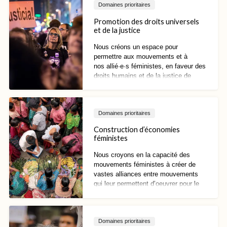
Domaines prioritaires
Promotion des droits universels
et de la justice
Nous créons un espace pour
permettre aux mouvements et à
nos
allié·e·s
féministes, en faveur des
droits humains et de la justice de
genre de se reconnaître, d’élaborer
des stratégies et de recourir à des
actions collectives afin de
Domaines prioritaires
contrecarrer l’influence et l’impact des
acteurs anti-droits. Nous cherchons
Construction d’économies
également à faire avancer les cadres,
féministes
les normes et les propositions
féministes et relatifs aux droits des
Nous croyons en la capacité des
femmes, ainsi qu’à protéger et
mouvements féministes à créer de
promouvoir l’universalité des droits.
vastes alliances entre mouvements
qui leur permettent d’oeuvrer pour le
changement. En multipliant les
propositions et visions féministes,
nous cherchons à construire les
Domaines prioritaires
nouveaux paradigmes d’économies