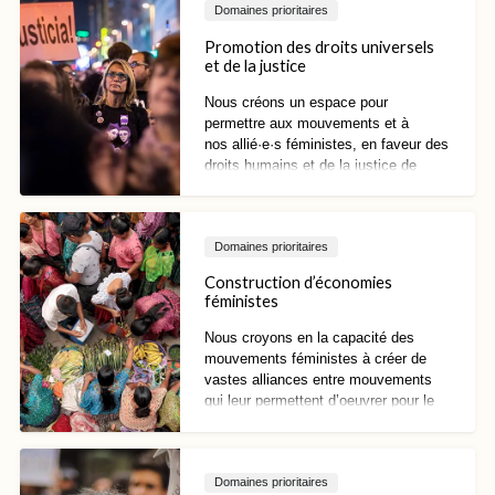
Domaines prioritaires
Promotion des droits universels
et de la justice
Nous créons un espace pour
permettre aux mouvements et à
nos
allié·e·s
féministes, en faveur des
droits humains et de la justice de
genre de se reconnaître, d’élaborer
des stratégies et de recourir à des
actions collectives afin de
Domaines prioritaires
contrecarrer l’influence et l’impact des
acteurs anti-droits. Nous cherchons
Construction d’économies
également à faire avancer les cadres,
féministes
les normes et les propositions
féministes et relatifs aux droits des
Nous croyons en la capacité des
femmes, ainsi qu’à protéger et
mouvements féministes à créer de
promouvoir l’universalité des droits.
vastes alliances entre mouvements
qui leur permettent d’oeuvrer pour le
changement. En multipliant les
propositions et visions féministes,
nous cherchons à construire les
Domaines prioritaires
nouveaux paradigmes d’économies