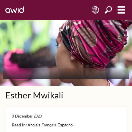
FR
Esther Mwikali
8 December 2020
Read in:
Anglais
Français
Espagnol