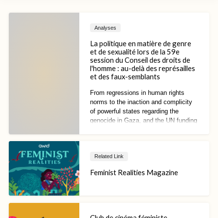
Analyses
La politique en matière de genre
et de sexualité lors de la 59e
session du Conseil des droits de
l'homme : au-delà des représailles
et des faux-semblants
From regressions in human rights
norms to the inaction and complicity
of powerful states regarding the
genocide in Gaza, and the UN funding
crisis, the existential question of
whether global human rights
institutions can offer any utility in the
Related Link
pursuit of justice and accountability
has only become more central.
Feminist Realities Magazine
Club de cinéma féministe