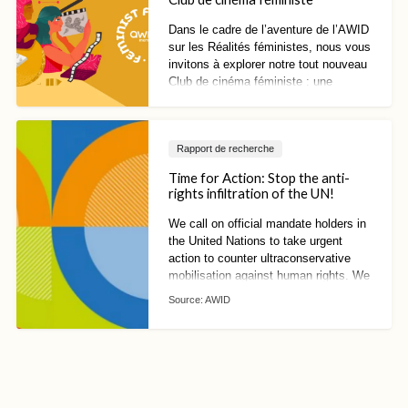
Dans le cadre de l’aventure de l’AWID
sur les Réalités féministes, nous vous
invitons à explorer notre tout nouveau
Club de cinéma féministe : une
collection de courts et longs métrages
sélectionnés par des
programmateurs·rices et
Rapport de recherche
narrateurs·rices féministes du monde
entier.
Time for Action: Stop the anti-
rights infiltration of the UN!
We call on official mandate holders in
the United Nations to take urgent
action to counter ultraconservative
mobilisation against human rights. We
can no longer afford to wait!
Source:
AWID