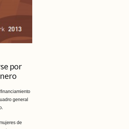
rse por
énero
 financiamiento
cuadro general
o.
mujeres de