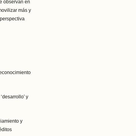
se observan en
ovilizar más y
perspectiva
reconocimiento
‘desarrollo’ y
ciamiento y
éditos