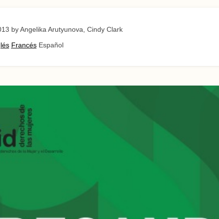
013
by Angelika Arutyunova, Cindy Clark
lés
Francés
Español