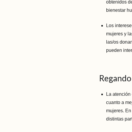
obtenidos de
bienestar h
Los intereses
mujeres y la
las/os dona
pueden inter
Regando l
La atención 
cuanto a mej
mujeres. En
distintas p